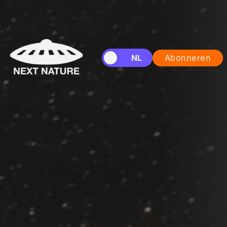
EN
NL
Abonneren