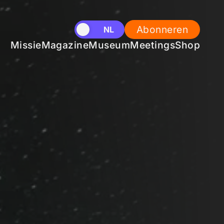
Abonneren
EN
NL
Missie
Magazine
Museum
Meetings
Shop