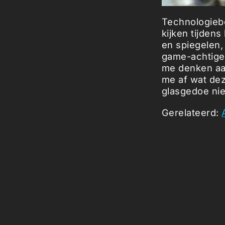
Technologiebe
kijken tijden
en spiegelen,
game-achtige l
me denken aan 
me af wat dez
glasgedoe nie
Gerelateerd:
Picked Art