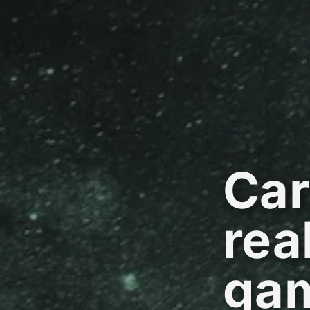
Car
rea
ga