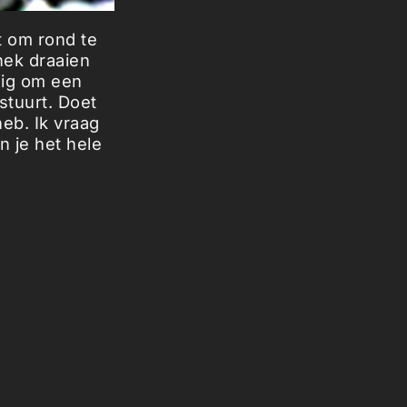
t om rond te
nek draaien
uig om een
stuurt. Doet
heb. Ik vraag
 je het hele