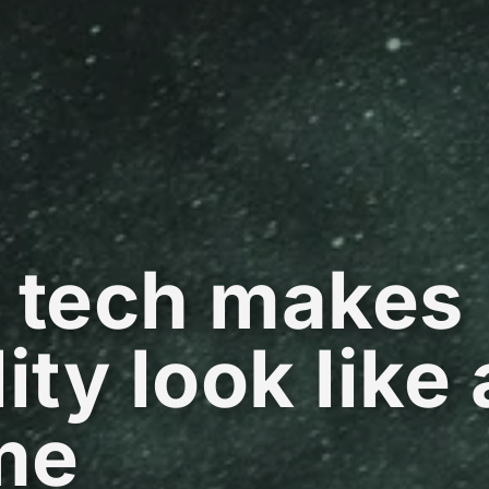
 tech makes
lity look like 
me