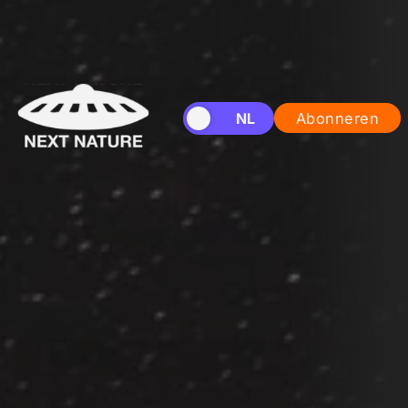
EN
NL
Abonneren