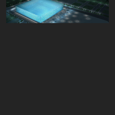
Video CNN
|
Video Youtube
| Gerelateerde
berichten:
Waterwereld
|
Modernistische
versus NextNature Architectuur
|
Bio-
geïnspireerde Architectuur
|
Ceci n'est pas
un Montagne
|
De Levende Toren
|
Parkgebouwen