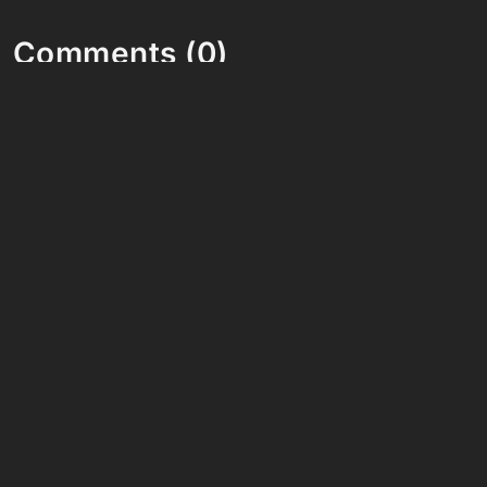
Comments (0)
Share your thoughts and join the technology
debate!
Your Name
Your Email
Your Bio (optional)
Your Comment