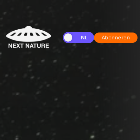
EN
NL
Abonneren