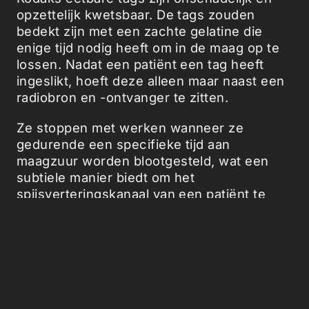
opzettelijk kwetsbaar. De tags zouden
bedekt zijn met een zachte gelatine die
enige tijd nodig heeft om in de maag op te
lossen. Nadat een patiënt een tag heeft
ingeslikt, hoeft deze alleen maar naast een
radiobron en -ontvanger te zitten.
Ze stoppen met werken wanneer ze
gedurende een specifieke tijd aan
maagzuur worden blootgesteld, wat een
subtiele manier biedt om het
spijsverteringskanaal van een patiënt te
monitoren.
Kodak zegt dat soortgelijke radiotags ook in
een kunstknie of -heupgewricht kunnen
worden ingebed op een manier dat ze
desintegreren naarmate het gewricht slijt,
wat een waarschuwing geeft voor de