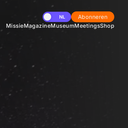
Abonneren
EN
NL
Missie
Magazine
Museum
Meetings
Shop