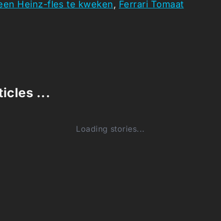
een Heinz-fles te kweken
,
Ferrari Tomaat
icles ...
Loading stories...
0