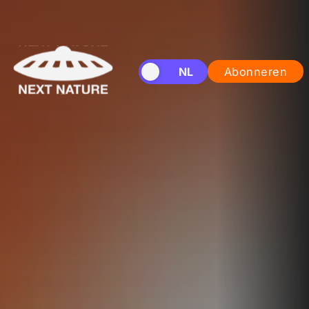
EN
NL
Abonneren