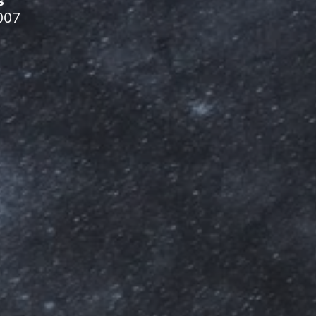
s
007