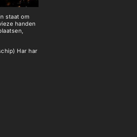
in staat om
 vieze handen
plaatsen,
chip) Har har