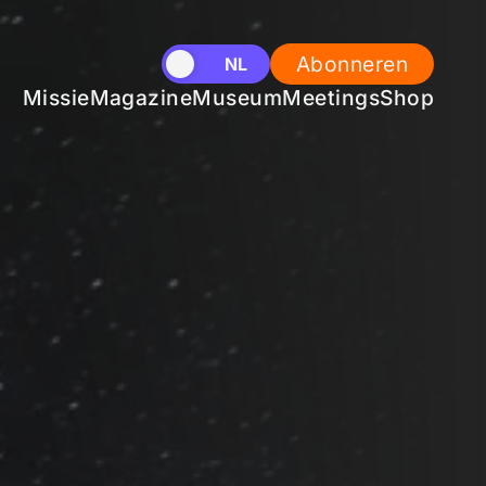
Abonneren
EN
NL
Missie
Magazine
Museum
Meetings
Shop