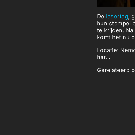
De
lasertag
, 
hun stempel o
te krijgen. N
komt het nu 
Locatie: Nemo
har...
Gerelateerd b
Picked Art