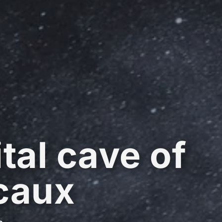
ital cave of
caux