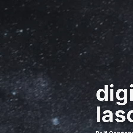
dig
las