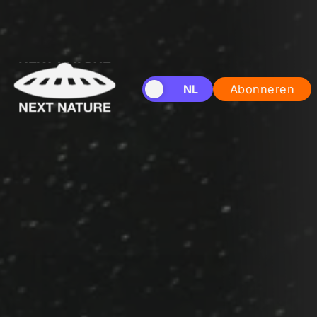
EN
NL
Abonneren