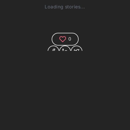
Loading stories...
0
(0)
houghts and join the technology debate!