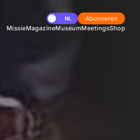
Abonneren
EN
NL
Missie
Magazine
Museum
Meetings
Shop