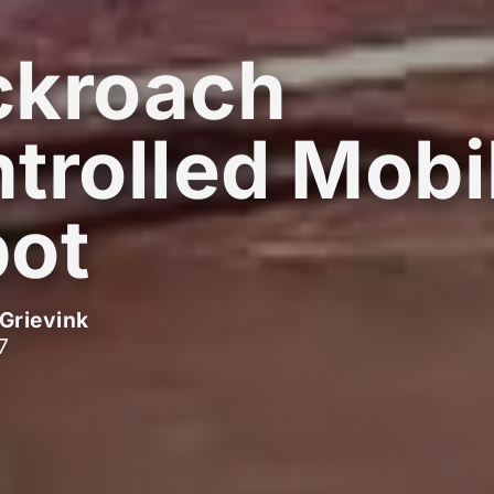
ckroach
trolled Mobi
ot
Grievink
7