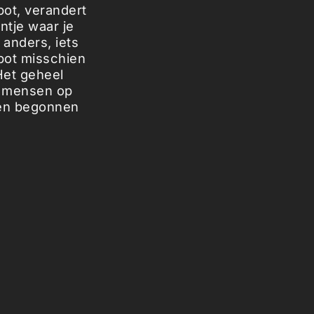
bot, verandert
ntje waar je
anders, iets
bot misschien
Het geheel
en mensen op
len begonnen