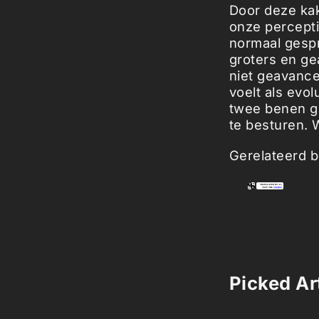
Door deze kak
onze percepti
normaal gespr
groters en ge
niet geavance
voelt als evo
twee benen gi
te besturen. W
Gerelateerd b
Picked Art