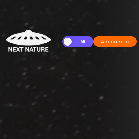
EN
NL
Abonneren