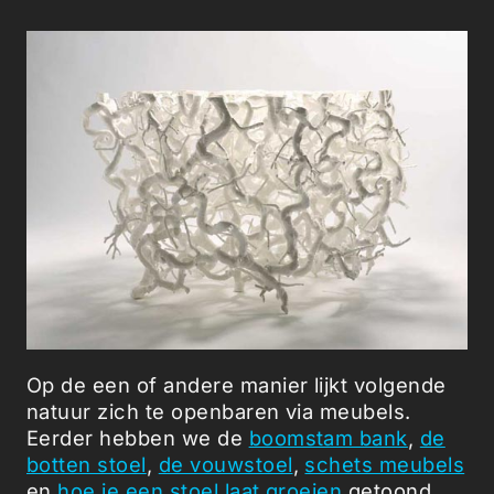
Op de een of andere manier lijkt volgende
natuur zich te openbaren via meubels.
Eerder hebben we de
boomstam bank
,
de
botten stoel
,
de vouwstoel
,
schets meubels
en
hoe je een stoel laat groeien
getoond.