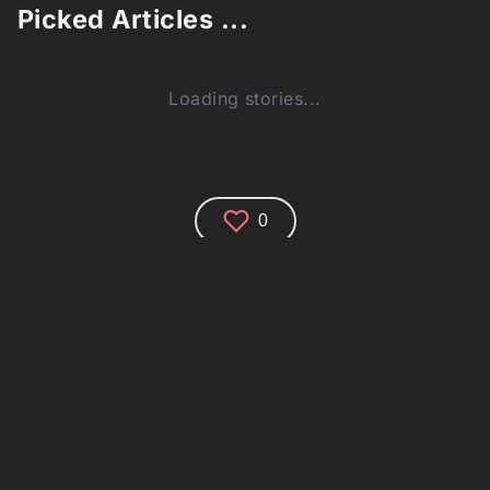
Picked Articles ...
Loading stories...
0
Comments (0)
Share your thoughts and join the technology