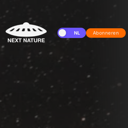
EN
NL
Abonneren