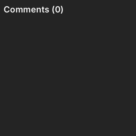
Comments (0)
Share your thoughts and join the technology
debate!
Your Name
Your Email
Your Bio (optional)
Your Comment