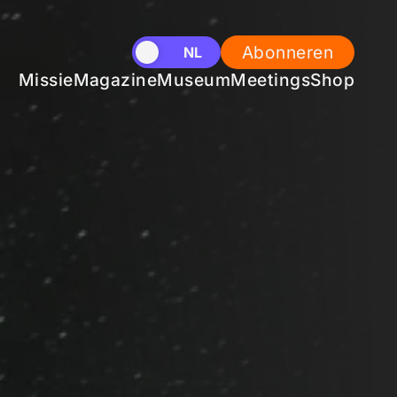
Abonneren
EN
NL
Missie
Magazine
Museum
Meetings
Shop