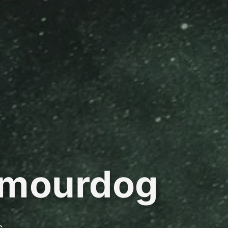
amourdog