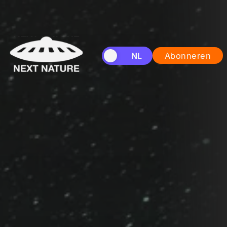
EN
NL
Abonneren