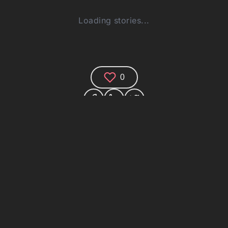
Loading stories...
0
Comments (0)
Share your thoughts and join the technology
debate!