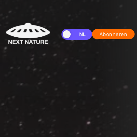
EN
NL
Abonneren