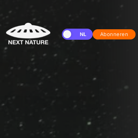
EN
NL
Abonneren