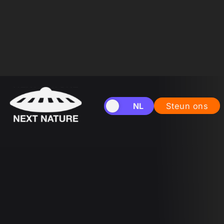
EN
NL
Steun ons